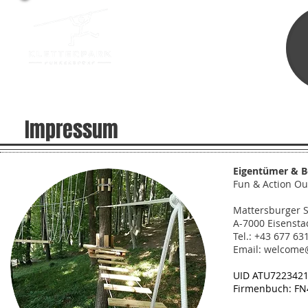
Impressum
Eigentümer & B
Fun & Action O
Mattersburger S
A-7000 Eisensta
Tel.: +43 677 63
Email: welcome@
UID ATU722342
Firmenbuch: F