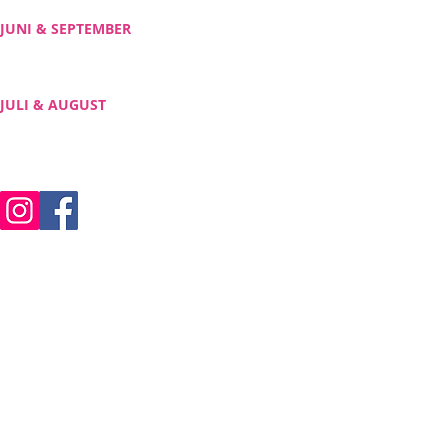
JUNI & SEPTEMBER
Freitag, 13.00 - 19.00 Uhr
Sa., So. & Feiertage 10.00 - 19.00 Uhr
JULI & AUGUST
Mo. - So. & Feiertage 10.00 - 19.00 Uhr