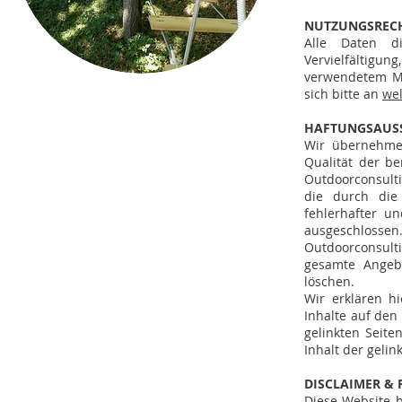
NUTZUNGSRECH
Alle Daten di
Vervielfältigu
verwendetem Me
sich bitte an
we
HAFTUNGSAUS
Wir übernehmen 
Qualität der be
Outdoorconsulti
die durch die
fehlerhafter u
ausgeschlossen
Outdoorconsult
gesamte Angeb
löschen.
Wir erklären hi
Inhalte auf den
gelinkten Seite
Inhalt der gelin
DISCLAIMER & 
Diese Website b